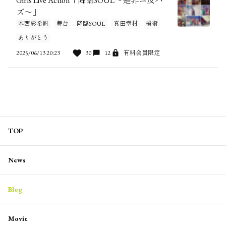
Girls Live Action「降臨SOUL～是非ニ及バ
ズ～」
本西彩希帆
舞台
降臨SOUL
真田幸村
槍術
ありがとう
2025/06/13 20:23
30
12
有料会員限定
TOP
News
Blog
Movie