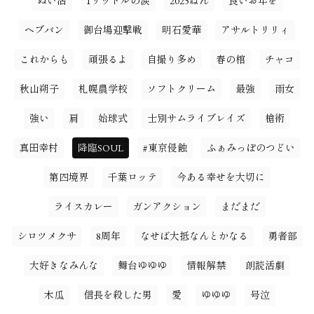
ぬい活
1リットルの涙
2025ねん
良いお年を
ヘブバン
御台場迎撃戦
明石愛華
アサルトリリィ
これからも
頑張るよ
自撮り多め
春の棺
チャコ
秋山朔子
札幌農学校
ソフトクリーム
最強
雨女
強い
肩
始球式
士別サムライブレイズ
槍術
真田幸村
降臨SOUL
#東京侵蝕
ふぁみっぽのつどい
第四境界
千葉ロッテ
今ある幸せを大切に
ライスカレー
ガンアクション
まだまだ
シロツメクサ
8周年
なせば大抵なんとかなる
勇者部
大好きなみんな
舞台ゆゆゆ
情報解禁
朗読活劇
木瓜
信長を殺した男
愛
ゆゆゆ
号泣