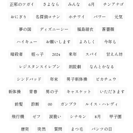
正邪のツガイ
さよなら
みんな
6月
チンアナゴ
おにぎり
名探偵コナン
ホチワイ
パワー
元気
夢の国
ディズニーシー
福島結衣
蒼薔薇
ハイキュー
お願いします
よろしく
今年も
暗殺者
姪っ子
2024
来年
スパイ
甘えん坊
レジスタンスイレブン
朗読劇
なんとかなる
シンドバッド
年末
男子新体操
ピカチュウ
新体操
青春
男の子
キャスケット
いただきます
前髪
診断
00
ガンプラ
ルイス・ハレヴィ
飛行機
ゼフ
涙脆い
シナモン
8月
甲子園
唐突
突然
質問
まつ毛
パンツの日