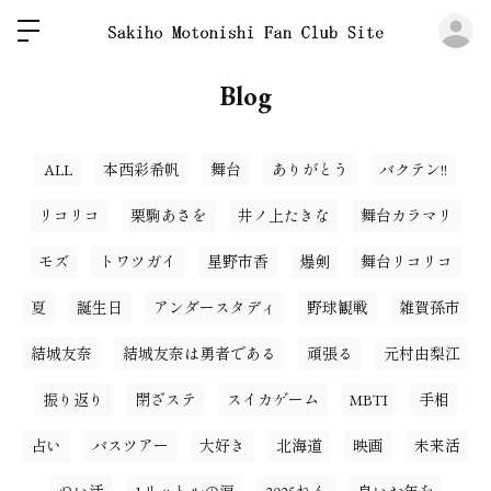
ロ
Blog
ALL
本西彩希帆
舞台
ありがとう
バクテン!!
リコリコ
栗駒あさを
井ノ上たきな
舞台カラマリ
モズ
トワツガイ
星野市香
爆剣
舞台リコリコ
夏
誕生日
アンダースタディ
野球観戦
雑賀孫市
結城友奈
結城友奈は勇者である
頑張る
元村由梨江
振り返り
閉ざステ
スイカゲーム
MBTI
手相
占い
バスツアー
大好き
北海道
映画
未来活