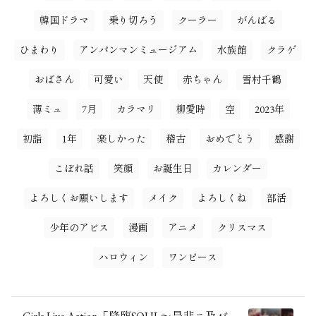
韓国ドラマ
乗り切ろう
クーラー
がんばる
ひまわり
アンパンマンミュージアム
水族館
クラゲ
おばさん
可愛い
天使
赤ちゃん
雪村千鶴
薄ミュ
7月
カラマリ
柳愛時
空
2023年
初詣
1年
楽しかった
稽古
おめでとう
感謝
こぼれ話
笑顔
お誕生日
カレンダー
よろしくお願いします
メイク
よろしくね
部活
少年のアビス
漫画
アニメ
クリスマス
ハロウィン
ワンピース