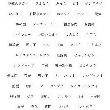
正邪のツガイ
さよなら
みんな
6月
チンアナゴ
おにぎり
名探偵コナン
ホチワイ
パワー
元気
夢の国
ディズニーシー
福島結衣
蒼薔薇
ハイキュー
お願いします
よろしく
今年も
暗殺者
姪っ子
2024
来年
スパイ
甘えん坊
レジスタンスイレブン
朗読劇
なんとかなる
シンドバッド
年末
男子新体操
ピカチュウ
新体操
青春
男の子
キャスケット
いただきます
前髪
診断
00
ガンプラ
ルイス・ハレヴィ
飛行機
ゼフ
涙脆い
シナモン
8月
甲子園
唐突
突然
質問
まつ毛
パンツの日