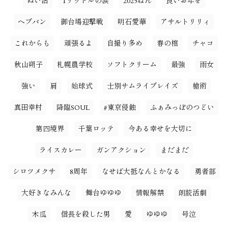
ぬい活
1リットルの涙
2025ねん
良いお年を
ヘブバン
御台場迎撃戦
明石愛華
アサルトリリィ
これからも
頑張るよ
自撮り多め
春の棺
チャコ
秋山朔子
札幌農学校
ソフトクリーム
最強
雨女
強い
肩
始球式
士別サムライブレイズ
槍術
真田幸村
降臨SOUL
#東京侵蝕
ふぁみっぽのつどい
第四境界
千葉ロッテ
今ある幸せを大切に
ライスカレー
ガンアクション
まだまだ
シロツメクサ
8周年
なせば大抵なんとかなる
勇者部
大好きなみんな
舞台ゆゆゆ
情報解禁
朗読活劇
木瓜
信長を殺した男
愛
ゆゆゆ
号泣