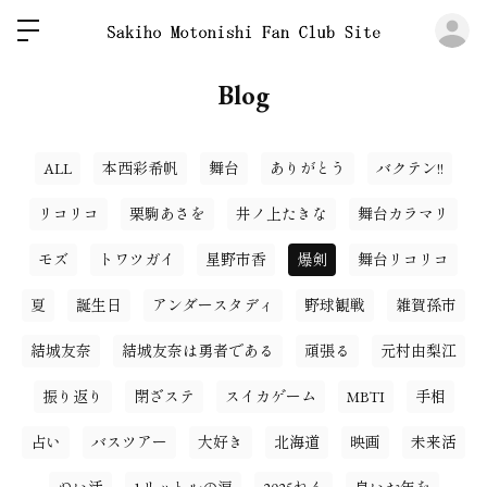
ロ
Blog
ALL
本西彩希帆
舞台
ありがとう
バクテン!!
リコリコ
栗駒あさを
井ノ上たきな
舞台カラマリ
モズ
トワツガイ
星野市香
爆剣
舞台リコリコ
夏
誕生日
アンダースタディ
野球観戦
雑賀孫市
結城友奈
結城友奈は勇者である
頑張る
元村由梨江
振り返り
閉ざステ
スイカゲーム
MBTI
手相
占い
バスツアー
大好き
北海道
映画
未来活