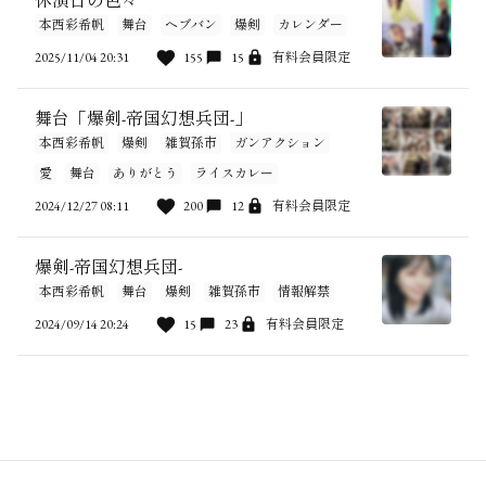
休演日の色々
本西彩希帆
舞台
ヘブバン
爆剣
カレンダー
2025/11/04 20:31
155
15
有料会員限定
舞台「爆剣-帝国幻想兵団-」
本西彩希帆
爆剣
雑賀孫市
ガンアクション
愛
舞台
ありがとう
ライスカレー
2024/12/27 08:11
200
12
有料会員限定
爆剣-帝国幻想兵団-
本西彩希帆
舞台
爆剣
雑賀孫市
情報解禁
2024/09/14 20:24
15
23
有料会員限定