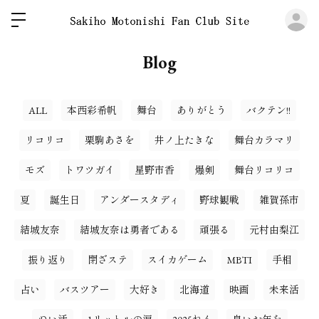
ロ
Blog
ALL
本西彩希帆
舞台
ありがとう
バクテン!!
リコリコ
栗駒あさを
井ノ上たきな
舞台カラマリ
モズ
トワツガイ
星野市香
爆剣
舞台リコリコ
夏
誕生日
アンダースタディ
野球観戦
雑賀孫市
結城友奈
結城友奈は勇者である
頑張る
元村由梨江
振り返り
閉ざステ
スイカゲーム
MBTI
手相
占い
バスツアー
大好き
北海道
映画
未来活