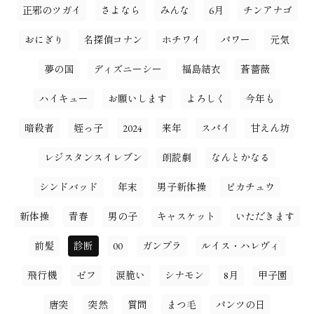
正邪のツガイ
さよなら
みんな
6月
チンアナゴ
おにぎり
名探偵コナン
ホチワイ
パワー
元気
夢の国
ディズニーシー
福島結衣
蒼薔薇
ハイキュー
お願いします
よろしく
今年も
暗殺者
姪っ子
2024
来年
スパイ
甘えん坊
レジスタンスイレブン
朗読劇
なんとかなる
シンドバッド
年末
男子新体操
ピカチュウ
新体操
青春
男の子
キャスケット
いただきます
前髪
診断
00
ガンプラ
ルイス・ハレヴィ
飛行機
ゼフ
涙脆い
シナモン
8月
甲子園
唐突
突然
質問
まつ毛
パンツの日