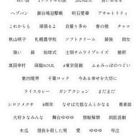
ぬい活
1リットルの涙
2025ねん
良いお年を
ヘブバン
御台場迎撃戦
明石愛華
アサルトリリィ
これからも
頑張るよ
自撮り多め
春の棺
チャコ
秋山朔子
札幌農学校
ソフトクリーム
最強
雨女
強い
肩
始球式
士別サムライブレイズ
槍術
真田幸村
降臨SOUL
#東京侵蝕
ふぁみっぽのつどい
第四境界
千葉ロッテ
今ある幸せを大切に
ライスカレー
ガンアクション
まだまだ
シロツメクサ
8周年
なせば大抵なんとかなる
勇者部
大好きなみんな
舞台ゆゆゆ
情報解禁
朗読活劇
木瓜
信長を殺した男
愛
ゆゆゆ
号泣