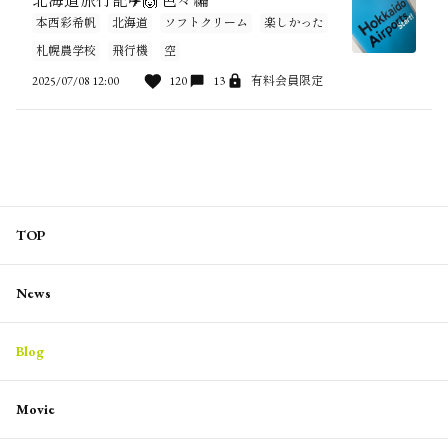
北海道旅行記✈️🙌 色々編
本西彩希帆
北海道
ソフトクリーム
楽しかった
札幌農学校
飛行機
空
2025/07/08 12:00
120
13
有料会員限定
TOP
News
Blog
Movie