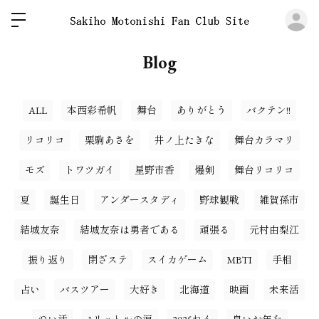
ロ
Blog
ALL
本西彩希帆
舞台
ありがとう
バクテン!!
リコリコ
栗駒あさを
井ノ上たきな
舞台カラマリ
モズ
トワツガイ
星野市香
爆剣
舞台リコリコ
夏
誕生日
アンダースタディ
野球観戦
雑賀孫市
結城友奈
結城友奈は勇者である
頑張る
元村由梨江
振り返り
閉ざステ
スイカゲーム
MBTI
手相
占い
バスツアー
大好き
北海道
映画
未来活