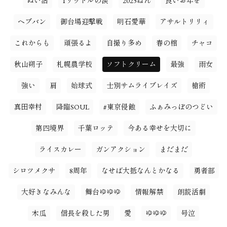
ぬい活
1リットルの涙
2025ねん
良いお年を
ヘブバン
御台場迎撃戦
明石愛華
アサルトリリィ
これからも
頑張るよ
自撮り多め
春の棺
チャコ
秋山朔子
札幌農学校
ソフトクリーム
最強
雨女
強い
肩
始球式
士別サムライブレイズ
槍術
真田幸村
降臨SOUL
#東京侵蝕
ふぁみっぽのつどい
第四境界
千葉ロッテ
今ある幸せを大切に
ライスカレー
ガンアクション
まだまだ
シロツメクサ
8周年
なせば大抵なんとかなる
勇者部
大好きなみんな
舞台ゆゆゆ
情報解禁
朗読活劇
木瓜
信長を殺した男
愛
ゆゆゆ
号泣