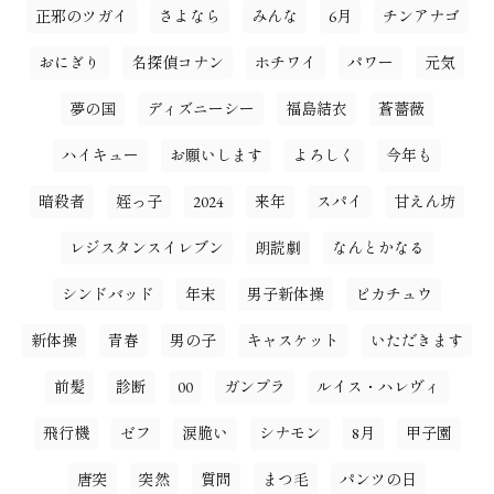
正邪のツガイ
さよなら
みんな
6月
チンアナゴ
おにぎり
名探偵コナン
ホチワイ
パワー
元気
夢の国
ディズニーシー
福島結衣
蒼薔薇
ハイキュー
お願いします
よろしく
今年も
暗殺者
姪っ子
2024
来年
スパイ
甘えん坊
レジスタンスイレブン
朗読劇
なんとかなる
シンドバッド
年末
男子新体操
ピカチュウ
新体操
青春
男の子
キャスケット
いただきます
前髪
診断
00
ガンプラ
ルイス・ハレヴィ
飛行機
ゼフ
涙脆い
シナモン
8月
甲子園
唐突
突然
質問
まつ毛
パンツの日