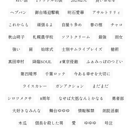
ぬい活
1リットルの涙
2025ねん
良いお年を
ヘブバン
御台場迎撃戦
明石愛華
アサルトリリィ
これからも
頑張るよ
自撮り多め
春の棺
チャコ
秋山朔子
札幌農学校
ソフトクリーム
最強
雨女
強い
肩
始球式
士別サムライブレイズ
槍術
真田幸村
降臨SOUL
#東京侵蝕
ふぁみっぽのつどい
第四境界
千葉ロッテ
今ある幸せを大切に
ライスカレー
ガンアクション
まだまだ
シロツメクサ
8周年
なせば大抵なんとかなる
勇者部
大好きなみんな
舞台ゆゆゆ
情報解禁
朗読活劇
木瓜
信長を殺した男
愛
ゆゆゆ
号泣