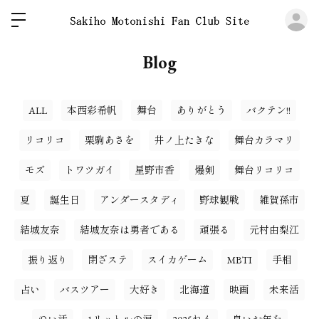
ロ
Blog
ALL
本西彩希帆
舞台
ありがとう
バクテン!!
リコリコ
栗駒あさを
井ノ上たきな
舞台カラマリ
モズ
トワツガイ
星野市香
爆剣
舞台リコリコ
夏
誕生日
アンダースタディ
野球観戦
雑賀孫市
結城友奈
結城友奈は勇者である
頑張る
元村由梨江
振り返り
閉ざステ
スイカゲーム
MBTI
手相
占い
バスツアー
大好き
北海道
映画
未来活