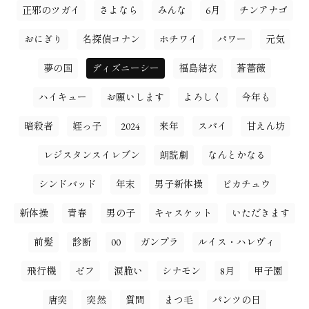
正邪のツガイ
さよなら
みんな
6月
チンアナゴ
おにぎり
名探偵コナン
ホチワイ
パワー
元気
夢の国
ディズニーシー
福島結衣
蒼薔薇
ハイキュー
お願いします
よろしく
今年も
暗殺者
姪っ子
2024
来年
スパイ
甘えん坊
レジスタンスイレブン
朗読劇
なんとかなる
シンドバッド
年末
男子新体操
ピカチュウ
新体操
青春
男の子
キャスケット
いただきます
前髪
診断
00
ガンプラ
ルイス・ハレヴィ
飛行機
ゼフ
涙脆い
シナモン
8月
甲子園
唐突
突然
質問
まつ毛
パンツの日