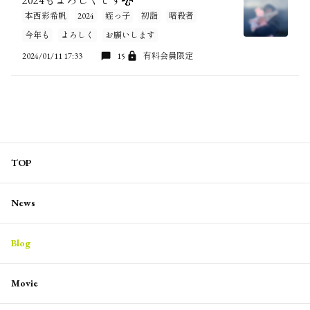
2024もよろしくです🐉
本西彩希帆
2024
姪っ子
初詣
暗殺者
今年も
よろしく
お願いします
2024/01/11 17:33
15
有料会員限定
TOP
News
Blog
Movie