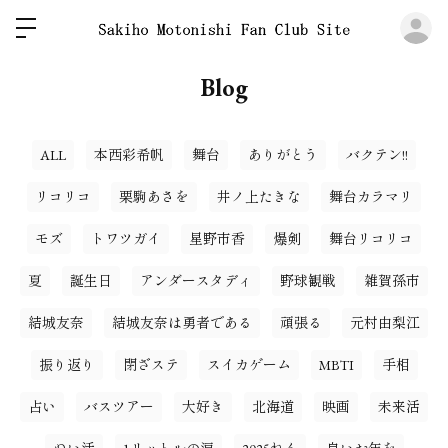
ロ
Blog
ALL
本西彩希帆
舞台
ありがとう
バクテン!!
リコリコ
栗駒あさを
井ノ上たきな
舞台カラマリ
モズ
トワツガイ
星野市香
爆剣
舞台リコリコ
夏
誕生日
アンダースタディ
野球観戦
雑賀孫市
結城友奈
結城友奈は勇者である
頑張る
元村由梨江
振り返り
閉ざステ
スイカゲーム
MBTI
手相
占い
バスツアー
大好き
北海道
映画
未来活