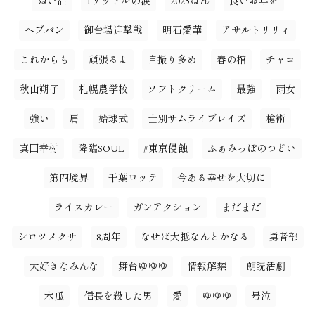
ぬい活
1リットルの涙
2025ねん
良いお年を
ヘブバン
御台場迎撃戦
明石愛華
アサルトリリィ
これからも
頑張るよ
自撮り多め
春の棺
チャコ
秋山朔子
札幌農学校
ソフトクリーム
最強
雨女
強い
肩
始球式
士別サムライブレイズ
槍術
真田幸村
降臨SOUL
#東京侵蝕
ふぁみっぽのつどい
第四境界
千葉ロッテ
今ある幸せを大切に
ライスカレー
ガンアクション
まだまだ
シロツメクサ
8周年
なせば大抵なんとかなる
勇者部
大好きなみんな
舞台ゆゆゆ
情報解禁
朗読活劇
木瓜
信長を殺した男
愛
ゆゆゆ
号泣