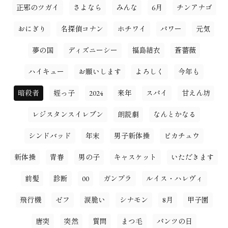
正邪のツガイ
さよなら
みんな
6月
チンアナゴ
おにぎり
名探偵コナン
ホチワイ
パワー
元気
夢の国
ディズニーシー
福島結衣
蒼薔薇
ハイキュー
お願いします
よろしく
今年も
暗殺者
姪っ子
2024
来年
スパイ
甘えん坊
レジスタンスイレブン
朗読劇
なんとかなる
シンドバッド
年末
男子新体操
ピカチュウ
新体操
青春
男の子
キャスケット
いただきます
前髪
診断
00
ガンプラ
ルイス・ハレヴィ
飛行機
ゼフ
涙脆い
シナモン
8月
甲子園
唐突
突然
質問
まつ毛
パンツの日