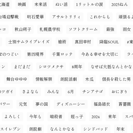
北海道
映画
未来活
ぬい活
1リットルの涙
2025ねん
台場迎撃戦
明石愛華
アサルトリリィ
これからも
頑張る
ャコ
秋山朔子
札幌農学校
ソフトクリーム
最強
雨女
士別サムライブレイズ
槍術
真田幸村
降臨SOUL
#
ぽのつどい
第四境界
千葉ロッテ
今ある幸せを大切に
ラ
ョン
まだまだ
シロツメクサ
8周年
なせば大抵なんとかな
舞台ゆゆゆ
情報解禁
朗読活劇
木瓜
信長を殺した男
のツガイ
さよなら
みんな
6月
チンアナゴ
おにぎり
パワー
元気
夢の国
ディズニーシー
福島結衣
蒼薔薇
よろしく
今年も
暗殺者
姪っ子
2024
来年
スパ
スイレブン
朗読劇
なんとかなる
シンドバッド
年末