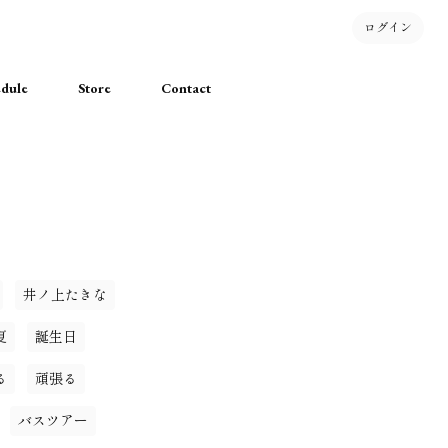
ログイン
dule
Store
Contact
井ノ上たきな
夏
誕生日
る
頑張る
バスツアー