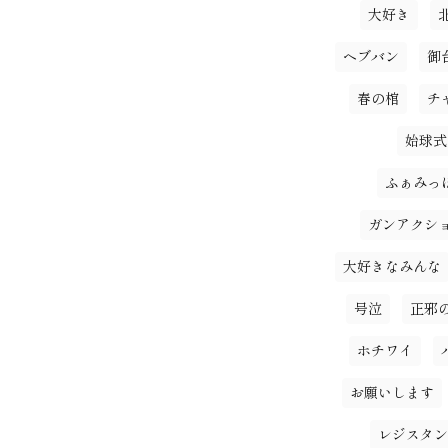
大好き
ヘブバン
御
春の棺
チ
始球式
ふぁみっ
ガンアクシ
大好きなみんな
号泣
正邪
ホチワイ
お願いします
レジスタン