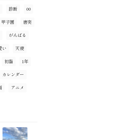
診断
00
甲子園
唐突
がんばる
愛い
天使
初詣
1年
カレンダー
画
アニメ