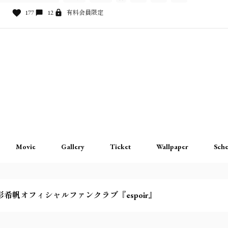
177
12
有料会員限定
Movie
Gallery
Ticket
Wallpaper
Sche
彩希帆オフィシャルファンクラブ『espoir』