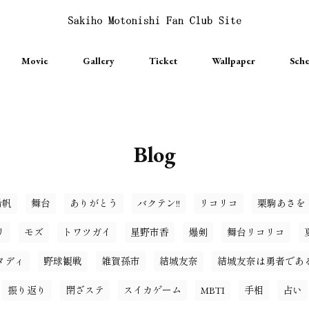
Movie
Gallery
Ticket
Wallpaper
Sche
Blog
希帆
舞台
ありがとう
バクテン!!
リコリコ
栗駒あさを
リ
モズ
トワツガイ
星野市香
爆剣
舞台リコリコ
タディ
野球観戦
雑賀孫市
結城友奈
結城友奈は勇者であ
振り返り
閉ざステ
スイカゲーム
MBTI
手相
占い