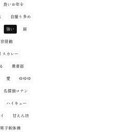
良いお年を
よ
自撮り多め
強い
肩
東京侵蝕
イスカレー
る
勇者部
愛
ゆゆゆ
名探偵コナン
ハイキュー
イ
甘えん坊
男子新体操