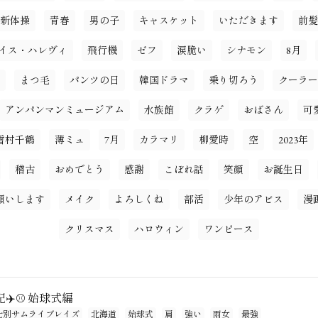
新体操
青春
男の子
キャスケット
いただきます
前髪
イス・ハレヴィ
飛行機
ゼフ
涙脆い
シナモン
8月
まつ毛
パンツの日
韓国ドラマ
乗り切ろう
クーラー
アンパンマンミュージアム
水族館
クラゲ
おばさん
可
雪村千鶴
薄ミュ
7月
カラマリ
柳愛時
空
2023年
稽古
おめでとう
感謝
こぼれ話
笑顔
お誕生日
願いします
メイク
よろしくね
部活
少年のアビス
漫
クリスマス
ハロウィン
ワンピース
✈️⚾️ 始球式編
士別サムライブレイズ
北海道
始球式
肩
強い
雨女
最強