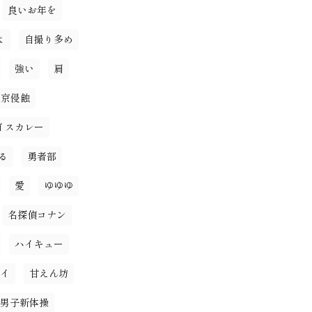
良いお年を
よ
自撮り多め
強い
肩
東京侵蝕
イスカレー
る
勇者部
愛
ゆゆゆ
名探偵コナン
ハイキュー
イ
甘えん坊
男子新体操