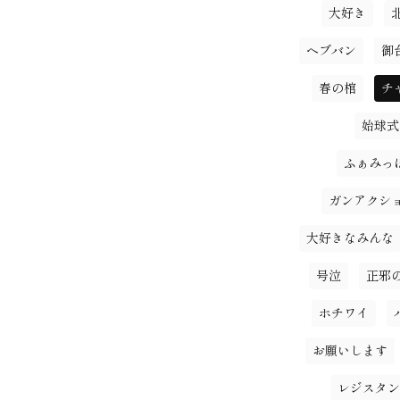
大好き
ヘブバン
御
春の棺
チ
始球式
ふぁみっ
ガンアクシ
大好きなみんな
号泣
正邪
ホチワイ
お願いします
レジスタン