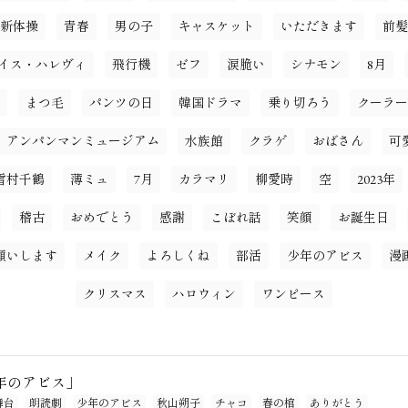
新体操
青春
男の子
キャスケット
いただきます
前髪
イス・ハレヴィ
飛行機
ゼフ
涙脆い
シナモン
8月
まつ毛
パンツの日
韓国ドラマ
乗り切ろう
クーラー
アンパンマンミュージアム
水族館
クラゲ
おばさん
可
雪村千鶴
薄ミュ
7月
カラマリ
柳愛時
空
2023年
稽古
おめでとう
感謝
こぼれ話
笑顔
お誕生日
願いします
メイク
よろしくね
部活
少年のアビス
漫
クリスマス
ハロウィン
ワンピース
年のアビス」
舞台
朗読劇
少年のアビス
秋山朔子
チャコ
春の棺
ありがとう