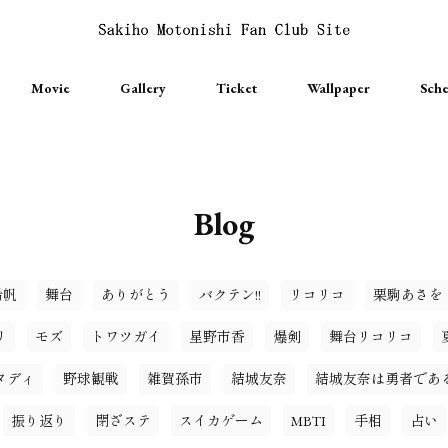
Movie
Gallery
Ticket
Wallpaper
Sche
Blog
希帆
舞台
ありがとう
バクテン!!
リコリコ
栗駒あさを
リ
モズ
トワツガイ
星野市香
爆剣
舞台リコリコ
タディ
野球観戦
雑賀孫市
結城友奈
結城友奈は勇者であ
振り返り
閉ざステ
スイカゲーム
MBTI
手相
占い