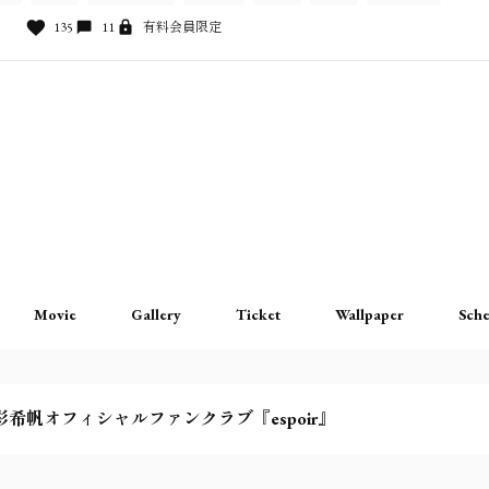
135
11
有料会員限定
Movie
Gallery
Ticket
Wallpaper
Sche
彩希帆オフィシャルファンクラブ『espoir』