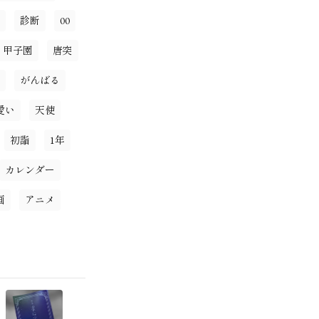
診断
00
甲子園
唐突
がんばる
愛い
天使
初詣
1年
カレンダー
画
アニメ