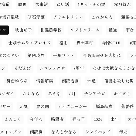
北海道
映画
未来活
ぬい活
1リットルの涙
2025ねん
台場迎撃戦
明石愛華
アサルトリリィ
これからも
頑張る
ャコ
秋山朔子
札幌農学校
ソフトクリーム
最強
雨女
士別サムライブレイズ
槍術
真田幸村
降臨SOUL
#
ぽのつどい
第四境界
千葉ロッテ
今ある幸せを大切に
ラ
ョン
まだまだ
シロツメクサ
8周年
なせば大抵なんとかな
舞台ゆゆゆ
情報解禁
朗読活劇
木瓜
信長を殺した男
のツガイ
さよなら
みんな
6月
チンアナゴ
おにぎり
パワー
元気
夢の国
ディズニーシー
福島結衣
蒼薔薇
よろしく
今年も
暗殺者
姪っ子
2024
来年
スパ
スイレブン
朗読劇
なんとかなる
シンドバッド
年末