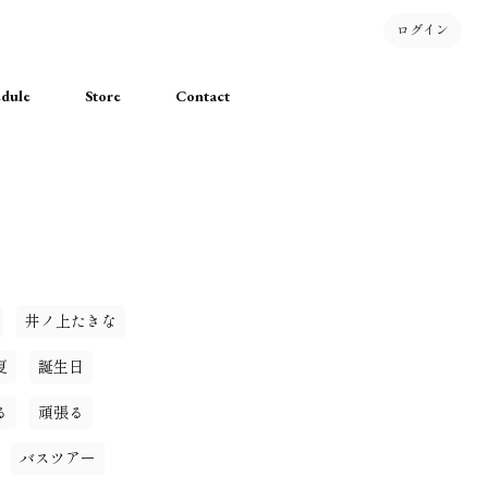
ログイン
dule
Store
Contact
井ノ上たきな
夏
誕生日
る
頑張る
バスツアー