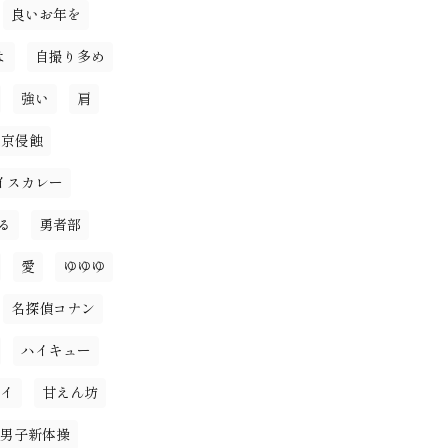
良いお年を
よ
自撮り多め
強い
肩
東京侵蝕
イスカレー
る
勇者部
愛
ゆゆゆ
名探偵コナン
ハイキュー
イ
甘えん坊
男子新体操