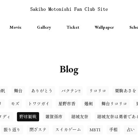
Movie
Gallery
Ticket
Wallpaper
Sche
Blog
希帆
舞台
ありがとう
バクテン!!
リコリコ
栗駒あさを
リ
モズ
トワツガイ
星野市香
爆剣
舞台リコリコ
タディ
野球観戦
雑賀孫市
結城友奈
結城友奈は勇者であ
振り返り
閉ざステ
スイカゲーム
MBTI
手相
占い