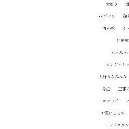
大好き
ヘブバン
御
春の棺
チ
始球式
ふぁみっ
ガンアクシ
大好きなみんな
号泣
正邪
ホチワイ
お願いします
レジスタン