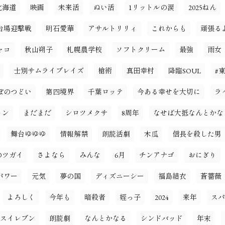
北海道
映画
未来活
ぬい活
1リットルの涙
2025ねん
台場迎撃戦
明石愛華
アサルトリリィ
これからも
頑張る
ャコ
秋山朔子
札幌農学校
ソフトクリーム
最強
雨女
士別サムライブレイズ
槍術
真田幸村
降臨SOUL
#
ぽのつどい
第四境界
千葉ロッテ
今ある幸せを大切に
ラ
ョン
まだまだ
シロツメクサ
8周年
なせば大抵なんとかな
舞台ゆゆゆ
情報解禁
朗読活劇
木瓜
信長を殺した男
のツガイ
さよなら
みんな
6月
チンアナゴ
おにぎり
パワー
元気
夢の国
ディズニーシー
福島結衣
蒼薔薇
よろしく
今年も
暗殺者
姪っ子
2024
来年
スパ
スイレブン
朗読劇
なんとかなる
シンドバッド
年末