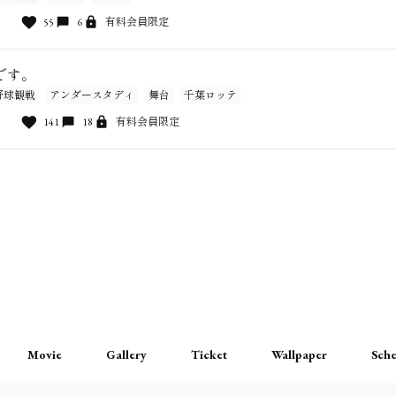
55
6
有料会員限定
です。
野球観戦
アンダースタディ
舞台
千葉ロッテ
141
18
有料会員限定
Movie
Gallery
Ticket
Wallpaper
Sche