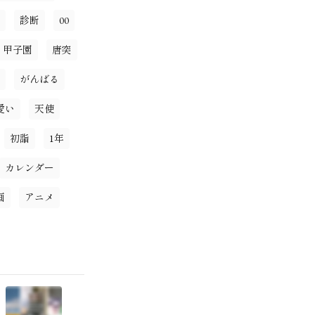
診断
00
甲子園
唐突
がんばる
愛い
天使
初詣
1年
カレンダー
画
アニメ