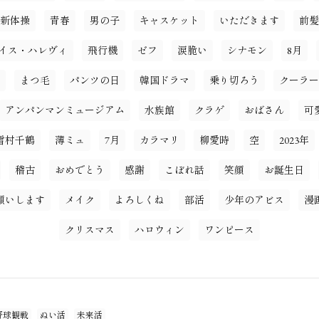
新体操
青春
男の子
キャスケット
いただきます
前髪
イス・ハレヴィ
飛行機
ゼフ
涙脆い
シナモン
8月
まつ毛
パンツの日
韓国ドラマ
乗り切ろう
クーラー
アンパンマンミュージアム
水族館
クラゲ
おばさん
可
雪村千鶴
薄ミュ
7月
カラマリ
柳愛時
空
2023年
稽古
おめでとう
感謝
こぼれ話
笑顔
お誕生日
願いします
メイク
よろしくね
部活
少年のアビス
漫
クリスマス
ハロウィン
ワンピース
野球観戦
ぬい活
未来活