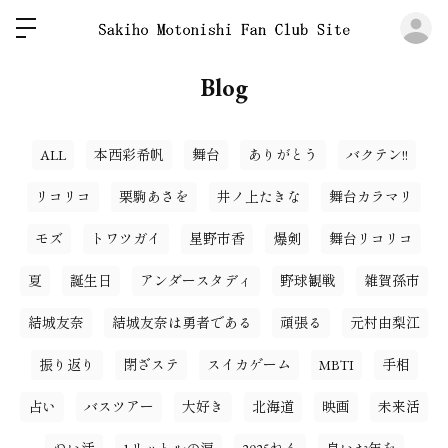
ロ
Blog
ALL
本西彩希帆
舞台
ありがとう
バクテン!!
リコリコ
栗駒あさを
井ノ上たきな
舞台カラマリ
モズ
トワツガイ
星野市香
爆剣
舞台リコリコ
夏
誕生日
アンダースタディ
野球観戦
雑賀孫市
結城友奈
結城友奈は勇者である
頑張る
元村由梨江
振り返り
閉ざステ
スイカゲーム
MBTI
手相
占い
バスツアー
大好き
北海道
映画
未来活