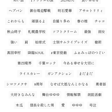
ぬい活
1リットルの涙
2025ねん
良いお年を
ヘブバン
御台場迎撃戦
明石愛華
アサルトリリィ
これからも
頑張るよ
自撮り多め
春の棺
チャコ
秋山朔子
札幌農学校
ソフトクリーム
最強
雨女
強い
肩
始球式
士別サムライブレイズ
槍術
真田幸村
降臨SOUL
#東京侵蝕
ふぁみっぽのつどい
第四境界
千葉ロッテ
今ある幸せを大切に
ライスカレー
ガンアクション
まだまだ
シロツメクサ
8周年
なせば大抵なんとかなる
勇者部
大好きなみんな
舞台ゆゆゆ
情報解禁
朗読活劇
木瓜
信長を殺した男
愛
ゆゆゆ
号泣