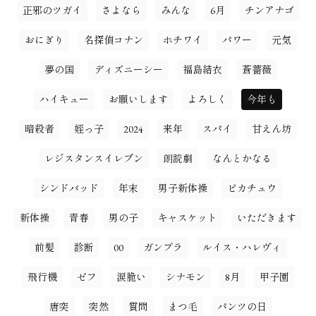
正邪のツガイ
さよなら
みんな
6月
チンアナゴ
おにぎり
名探偵コナン
ホチワイ
パワー
元気
夢の国
ディズニーシー
福島結衣
蒼薔薇
ハイキュー
お願いします
よろしく
今年も
暗殺者
姪っ子
2024
来年
スパイ
甘えん坊
レジスタンスイレブン
朗読劇
なんとかなる
シンドバッド
年末
男子新体操
ピカチュウ
新体操
青春
男の子
キャスケット
いただきます
前髪
診断
00
ガンプラ
ルイス・ハレヴィ
飛行機
ゼフ
涙脆い
シナモン
8月
甲子園
唐突
突然
質問
まつ毛
パンツの日