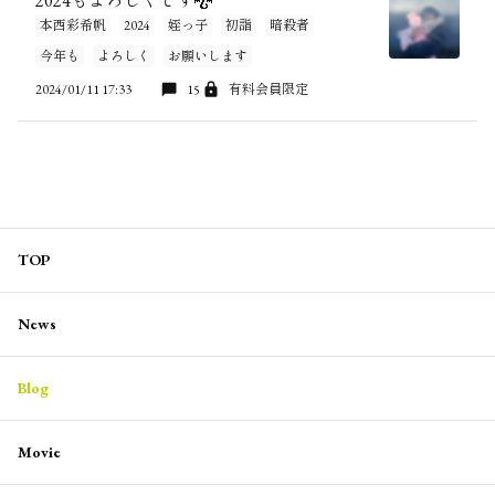
2024もよろしくです🐉
本西彩希帆
2024
姪っ子
初詣
暗殺者
今年も
よろしく
お願いします
2024/01/11 17:33
15
有料会員限定
TOP
News
Blog
Movie