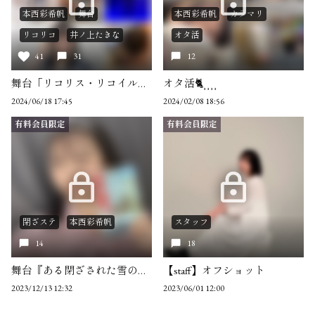
本西彩希帆
舞台
本西彩希帆
カラマリ
リコリコ
井ノ上たきな
オタ活
41
31
12
舞台「リコリス・リコイル」 Life wonʼt wait.
オタ活🐈⸒⸒⸒⸒
2024/06/18 17:45
2024/02/08 18:56
有料会員限定
有料会員限定
閉ざステ
本西彩希帆
スタッフ
14
18
舞台『ある閉ざされた雪の山荘で』 オフショット
【staff】オフショット
2023/12/13 12:32
2023/06/01 12:00