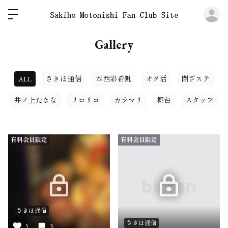
ロ
Gallery
ALL
さきほ通信
本西彩希帆
オタ活
閉ざステ
井ノ上たきな
リコリコ
カラマリ
舞台
スタッフ
有料会員限定
有料会員限定
さきほ通信
さきほ通信
5
3