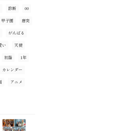
診断
00
甲子園
唐突
がんばる
愛い
天使
初詣
1年
カレンダー
画
アニメ