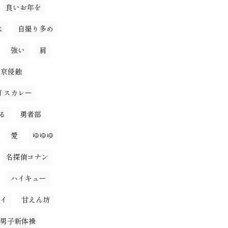
良いお年を
よ
自撮り多め
強い
肩
東京侵蝕
イスカレー
る
勇者部
愛
ゆゆゆ
名探偵コナン
ハイキュー
イ
甘えん坊
男子新体操