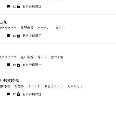
12
有料会員限定
ay🐈
舞台カラマリ
星野市香
バクテン!!
誕生日
12
有料会員限定
舞台カラマリ
星野市香
薄ミュ
雪村千鶴
19
有料会員限定
リ 柳愛時編
星野市香
柳愛時
カラマリ
舞台カラマリ
ありがとう
12
有料会員限定