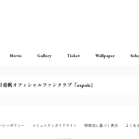
Movie
Gallery
Ticket
Wallpaper
Sche
彩希帆オフィシャルファンクラブ『espoir』
バシーポリシー
コミュニティガイドライン
特商法に基づく表示
よくあ