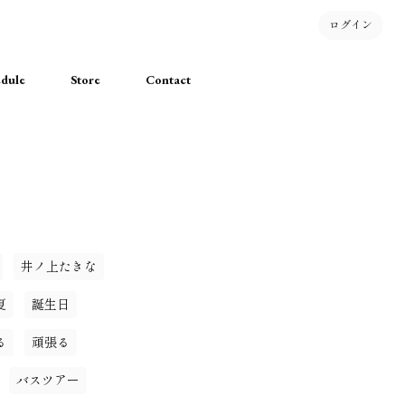
ログイン
dule
Store
Contact
井ノ上たきな
夏
誕生日
る
頑張る
バスツアー