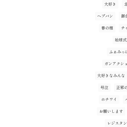
大好き
ヘブバン
御
春の棺
チ
始球式
ふぁみっ
ガンアクシ
大好きなみんな
号泣
正邪
ホチワイ
お願いします
レジスタン