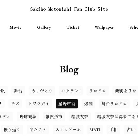
Movie
Gallery
Ticket
Wallpaper
Sche
Blog
希帆
舞台
ありがとう
バクテン!!
リコリコ
栗駒あさを
リ
モズ
トワツガイ
星野市香
爆剣
舞台リコリコ
タディ
野球観戦
雑賀孫市
結城友奈
結城友奈は勇者であ
振り返り
閉ざステ
スイカゲーム
MBTI
手相
占い