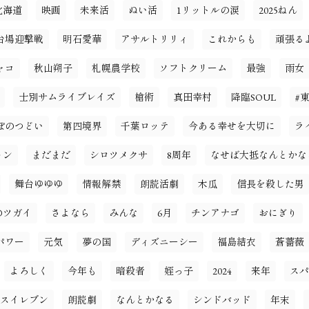
北海道
映画
未来活
ぬい活
1リットルの涙
2025ねん
台場迎撃戦
明石愛華
アサルトリリィ
これからも
頑張る
ャコ
秋山朔子
札幌農学校
ソフトクリーム
最強
雨女
士別サムライブレイズ
槍術
真田幸村
降臨SOUL
#
ぽのつどい
第四境界
千葉ロッテ
今ある幸せを大切に
ラ
ョン
まだまだ
シロツメクサ
8周年
なせば大抵なんとかな
舞台ゆゆゆ
情報解禁
朗読活劇
木瓜
信長を殺した男
のツガイ
さよなら
みんな
6月
チンアナゴ
おにぎり
パワー
元気
夢の国
ディズニーシー
福島結衣
蒼薔薇
よろしく
今年も
暗殺者
姪っ子
2024
来年
スパ
スイレブン
朗読劇
なんとかなる
シンドバッド
年末