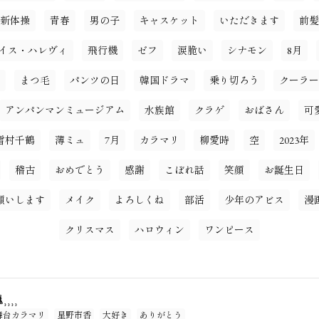
新体操
青春
男の子
キャスケット
いただきます
前髪
イス・ハレヴィ
飛行機
ゼフ
涙脆い
シナモン
8月
まつ毛
パンツの日
韓国ドラマ
乗り切ろう
クーラー
アンパンマンミュージアム
水族館
クラゲ
おばさん
可
雪村千鶴
薄ミュ
7月
カラマリ
柳愛時
空
2023年
稽古
おめでとう
感謝
こぼれ話
笑顔
お誕生日
願いします
メイク
よろしくね
部活
少年のアビス
漫
クリスマス
ハロウィン
ワンピース
⸒⸒⸒
舞台カラマリ
星野市香
大好き
ありがとう