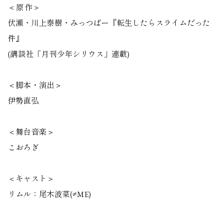
＜原 作＞
伏瀬・川上泰樹・みっつばー『転生したらスライムだった
件』
(講談社「月刊少年シリウス」連載)
＜脚本・演出＞
伊勢直弘
＜舞台音楽＞
こおろぎ
＜キャスト＞
リムル：尾木波菜(≠ME)