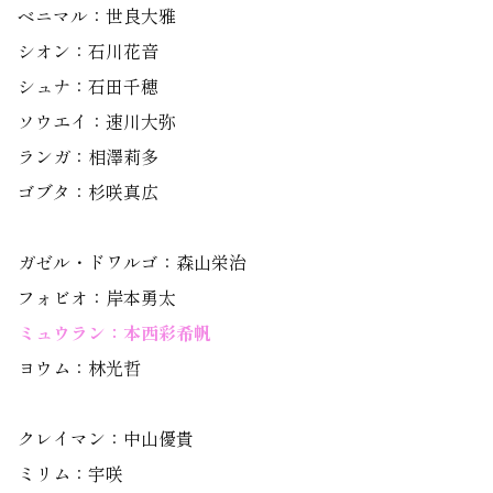
ベニマル：世良大雅
シオン：石川花音
シュナ：石田千穂
ソウエイ：速川大弥
ランガ：相澤莉多
ゴブタ：杉咲真広
ガゼル・ドワルゴ：森山栄治
フォビオ：岸本勇太
ミュウラン：本西彩希帆
ヨウム：林光哲
クレイマン：中山優貴
ミリム：宇咲