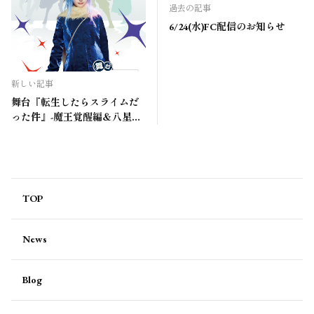
過去の記事
6/24(水)FC配信のお知らせ
新しい記事
舞台『転生したらスライムだ
った件』-魔王覚醒編＆八星輝
翔編-出演＆FC先行開始のお知
らせ
TOP
News
Blog