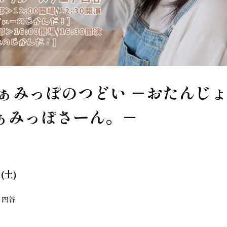
ふぁみっぽのつどい －おたんじ
ふぁみっぽさーん。－
1(土)
ア四谷