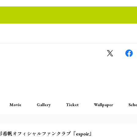
Movie
Gallery
Ticket
Wallpaper
Sche
彩希帆オフィシャルファンクラブ『espoir』