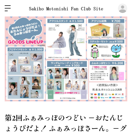
ロ
第2回ふぁみっぽのつどい －おたんじ
ょうびだよ！ ふぁみっぽさーん。－グ