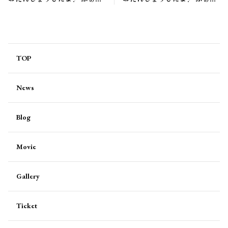
っぽさーん。－当日券販売の
っぽさーん。－ 質問募集のお
お知らせ
知らせ
TOP
News
Blog
Movie
Gallery
Ticket