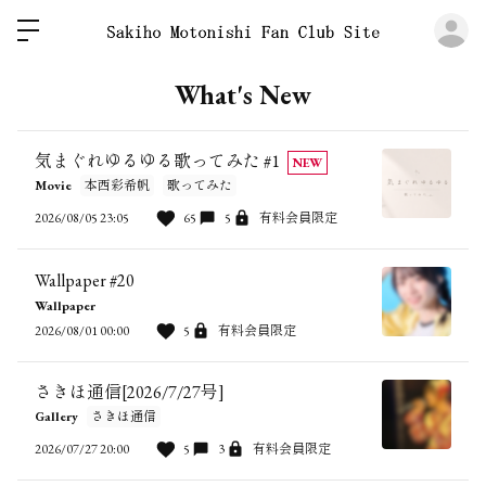
ロ
What's New
気まぐれゆるゆる歌ってみた #1
NEW
Movie
本西彩希帆
歌ってみた
2026/08/05 23:05
65
5
有料会員限定
Wallpaper #20
Wallpaper
2026/08/01 00:00
5
有料会員限定
さきほ通信[2026/7/27号]
Gallery
さきほ通信
2026/07/27 20:00
5
3
有料会員限定