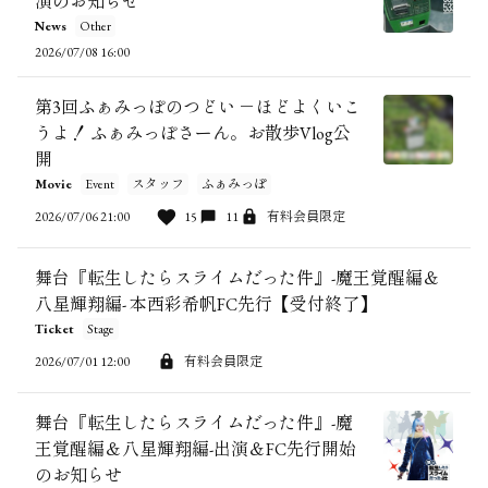
演のお知らせ
News
Other
2026/07/08 16:00
第3回ふぁみっぽのつどい －ほどよくいこ
うよ！ ふぁみっぽさーん。お散歩Vlog公
開
Movie
Event
スタッフ
ふぁみっぽ
2026/07/06 21:00
15
11
有料会員限定
舞台『転生したらスライムだった件』-魔王覚醒編＆
八星輝翔編- 本西彩希帆FC先行【受付終了】
Ticket
Stage
2026/07/01 12:00
有料会員限定
舞台『転生したらスライムだった件』-魔
王覚醒編＆八星輝翔編-出演＆FC先行開始
のお知らせ