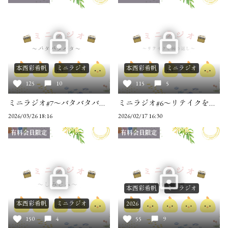
本西彩希帆
ミニラジオ
本西彩希帆
ミニラジオ
125
10
115
5
ミニラジオ#7～バタバタバタ～
ミニラジオ#6～リテイクを繰り返し～
2026/03/26 18:16
2026/02/17 16:30
有料会員限定
有料会員限定
本西彩希帆
ミニラジオ
本西彩希帆
ミニラジオ
2026
150
4
55
9