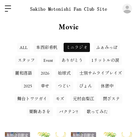
ロ
Movie
ALL
本西彩希帆
ミニラジオ
ふぁみっぽ
スタッフ
Event
ありがとう
1リットルの涙
麗和落語
2026
始球式
士別サムライブレイズ
2025
幸せ
つどい
ぴょん
休憩中
舞台トワツガイ
モズ
元村由梨江
閉ざステ
栗駒あさを
バクテン!!
歌ってみた
有料会員限定
有料会員限定