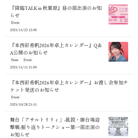
『降臨TALK in 秋葉原』昼の部出演のお知
らせ
Event
2025/11/22 12:00
『本西彩希帆2026年卓上カレンダー』Q＆
A公開のお知らせ
Store
Event
2025/11/11 15:00
『本西彩希帆2026年卓上カレンダー』お渡し会参加チ
ケット発送のお知らせ
Event
2025/10/28 21:15
舞台「アサルトリリィ」-眞說・御台場迎
撃戦-振り返りトークショー第一部出演の
お知らせ