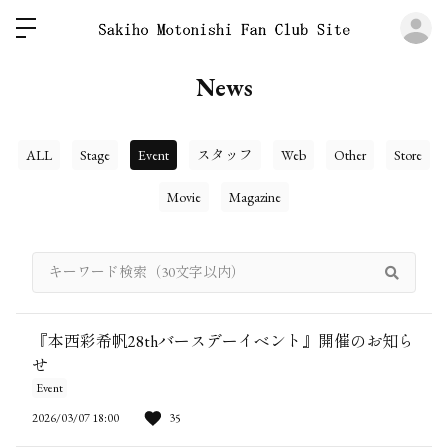
ロ
News
ALL
Stage
Event
スタッフ
Web
Other
Store
Movie
Magazine
『本西彩希帆28thバースデーイベント』開催のお知ら
せ
Event
2026/03/07 18:00
35