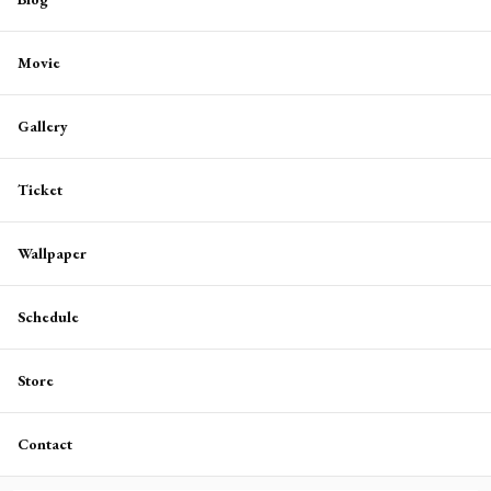
Movie
Gallery
Ticket
Wallpaper
Schedule
Store
Contact