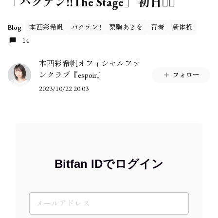
「バクテン!!The Stage」 初日🤸‍♂️
Blog
本西彩希帆
バクテン!!
栗駒あさを
青春
新体操
14
本西彩希帆オフィシャルファ
ンクラブ『espoir』
フォロー
2023/10/22 20:03
Bitfan IDでログイン